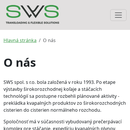
Hlavná stránka
O nás
O nás
SWS spol. s r.o. bola založená v roku 1993. Po etape
výstavby širokorozchodnej koľaje a stáčacích
technológií sa postupne rozbehli plánované aktivity -
prekládka kvapalných produktov zo širokorozchodných
cisterien do cisterien normálneho rozchodu.
Spoločnosť má v súčasnosti vybudovaný prečerpávací
komplex pre stáčanie, expedíciu kvapalných plynov,