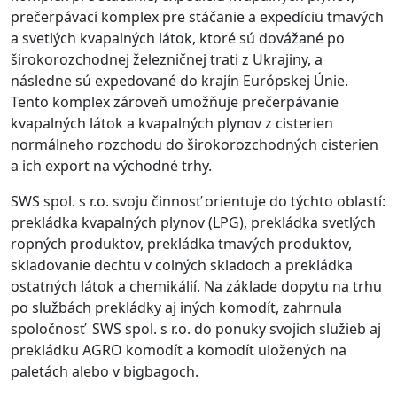
prečerpávací komplex pre stáčanie a expedíciu tmavých
a svetlých kvapalných látok, ktoré sú dovážané po
širokorozchodnej železničnej trati z Ukrajiny, a
následne sú expedované do krajín Európskej Únie.
Tento komplex zároveň umožňuje prečerpávanie
kvapalných látok a kvapalných plynov z cisterien
normálneho rozchodu do širokorozchodných cisterien
a ich export na východné trhy.
SWS spol. s r.o. svoju činnosť orientuje do týchto oblastí:
prekládka kvapalných plynov (LPG), prekládka svetlých
ropných produktov, prekládka tmavých produktov,
skladovanie dechtu v colných skladoch a prekládka
ostatných látok a chemikálií. Na základe dopytu na trhu
po službách prekládky aj iných komodít, zahrnula
spoločnosť SWS spol. s r.o. do ponuky svojich služieb aj
prekládku AGRO komodít a komodít uložených na
paletách alebo v bigbagoch.