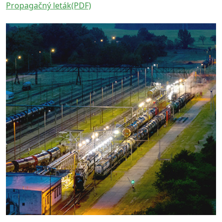
Propagačný leták(PDF)