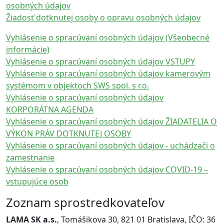
osobných údajov
Žiadosť dotknutej osoby o opravu osobných údajov
Vyhlásenie o spracúvaní osobných údajov (Všeobecné
informácie)
Vyhlásenie o spracúvaní osobných údajov VSTUPY
Vyhlásenie o spracúvaní osobných údajov kamerovým
systémom v objektoch SWS spol. s r.o.
Vyhlásenie o spracúvaní osobných údajov
KORPORÁTNA AGENDA
Vyhlásenie o spracúvaní osobných údajov ŽIADATELIA O
VÝKON PRÁV DOTKNUTEJ OSOBY
Vyhlásenie o spracúvaní osobných údajov - uchádzači o
zamestnanie
Vyhlásenie o spracúvaní osobných údajov COVID-19 –
vstupujúce osob
Zoznam sprostredkovateľov
LAMA SK a.s.
, Tomášikova 30, 821 01 Bratislava, IČO: 36