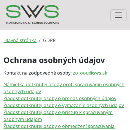
Hlavná stránka
GDPR
Ochrana osobných údajov
Kontakt na zodpovedné osoby:
zo_oou@sws.sk
Námietka dotknutej osoby proti spracúvaniu osobných
osobných údajov
Žiadosť dotknutej osoby o prenos osobných údajov
Žiadosť dotknutej osoby o vymazanie osobných údajov
Žiadosť dotknutej osoby o prístup k spracúvaným
osobným údajom
Žiadosť dotknutej osoby o obmedzení spracúvania